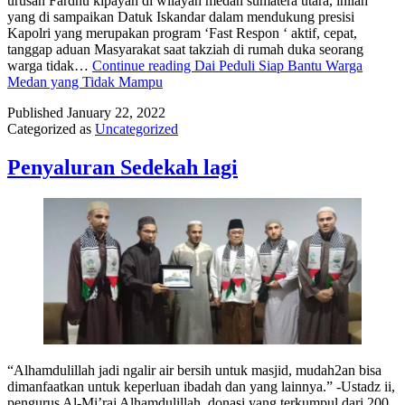
urusan Fardhu kipayah di wilayah medan sumatera utara, inilah
yang di sampaikan Datuk Iskandar dalam mendukung presisi
Kapolri yang merupakan program ‘Fast Respon ‘ aktif, cepat,
tanggap aduan Masyarakat saat takziah di rumah duka seorang
warga tidak…
Continue reading
Dai Peduli Siap Bantu Warga
Medan yang Tidak Mampu
Published
January 22, 2022
Categorized as
Uncategorized
Penyaluran Sedekah lagi
“Alhamdulillah jadi ngalir air bersih untuk masjid, mudah2an bisa
dimanfaatkan untuk keperluan ibadah dan yang lainnya.” -Ustadz ii,
pengurus Al-Mi’raj Alhamdulillah, donasi yang terkumpul dari 200