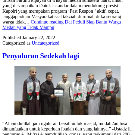
urusan Fardhu kipayah di wilayah medan sumatera utara, inilah
yang di sampaikan Datuk Iskandar dalam mendukung presisi
Kapolri yang merupakan program ‘Fast Respon ‘ aktif, cepat,
tanggap aduan Masyarakat saat takziah di rumah duka seorang
warga tidak…
Continue reading
Dai Peduli Siap Bantu Warga
Medan yang Tidak Mampu
Published
January 22, 2022
Categorized as
Uncategorized
Penyaluran Sedekah lagi
“Alhamdulillah jadi ngalir air bersih untuk masjid, mudah2an bisa
dimanfaatkan untuk keperluan ibadah dan yang lainnya.” -Ustadz ii,
pengurus Al-Mi’raj Alhamdulillah, donasi yang terkumpul dari 200